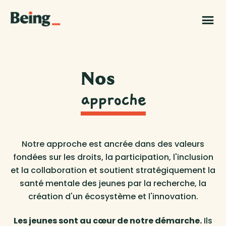
Skip
Skip
to
to
Being
main
footer
|
content
Grand
Challenges
Canada
Nos
approche
Notre approche est ancrée dans des valeurs
fondées sur les droits, la participation, l'inclusion
et la collaboration et soutient stratégiquement la
santé mentale des jeunes par la recherche, la
création d'un écosystème et l'innovation.
Les jeunes sont au cœur de notre démarche.
Ils