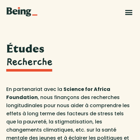
Skip
Skip
to
to
Being
main
footer
|
content
Grand
Challenges
Canada
Études
Recherche
En partenariat avec la
Science for Africa
Foundation
, nous finançons des recherches
longitudinales pour nous aider à comprendre les
effets à long terme des facteurs de stress tels
que la pauvreté, la stigmatisation, les
changements climatiques, etc. sur la santé
mentale des jeunes et à éclairer les politiques et