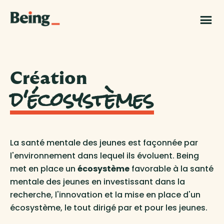
Skip
Skip
to
to
Being
main
footer
|
content
Grand
Challenges
Canada
Création
d'écosystèmes
La santé mentale des jeunes est façonnée par
l'environnement dans lequel ils évoluent. Being
met en place un
écosystème
favorable à la santé
mentale des jeunes en investissant dans la
recherche, l'innovation et la mise en place d'un
écosystème, le tout dirigé par et pour les jeunes.